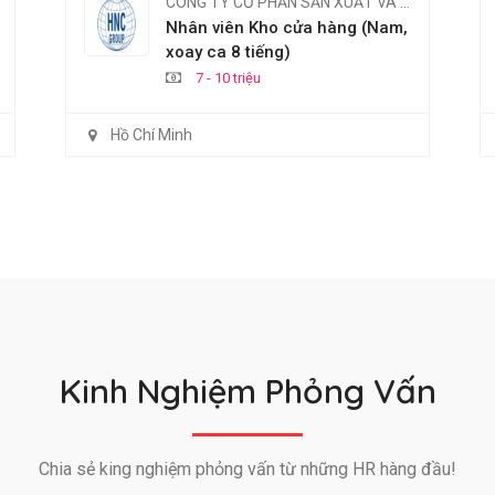
CÔNG TY CỔ PHẦN SẢN XUẤT VÀ XUẤT NHẬP KHẨU HNC
Nhân viên Kho cửa hàng (Nam,
xoay ca 8 tiếng)
7 - 10 triệu
Hồ Chí Minh
Kinh Nghiệm Phỏng Vấn
Chia sẻ king nghiệm phỏng vấn từ những HR hàng đầu!