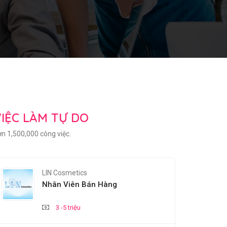
IỆC LÀM TỰ DO
n 1,500,000 công việc.
LIN Cosmetics
Nhân Viên Bán Hàng
3 -5 triệu