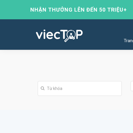
NHẬN THƯỞNG LÊN ĐẾN 50 TRIỆU+
Tran