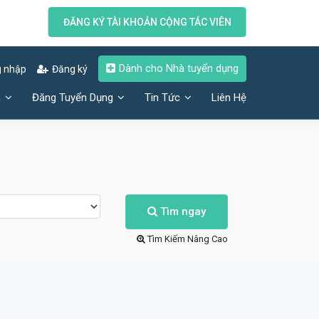
ĐĂNG KÝ TÀI KHOẢN CỘNG TÁC VIÊN
Dành cho Nhà tuyển dụng
 nhập
Đăng ký
n
Đăng Tuyển Dụng
Tin Tức
Liên Hệ
Tìm ngay
Tìm Kiếm Nâng Cao