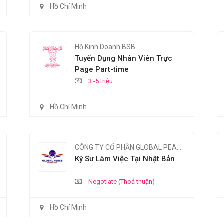
Hồ Chí Minh
Hộ Kinh Doanh BSB
Tuyển Dụng Nhân Viên Trực
Page Part-time
3 -5 triệu
Hồ Chí Minh
CÔNG TY CỔ PHẦN GLOBAL PEACE INTERNATIONAL
Kỹ Sư Làm Việc Tại Nhật Bản
Negotiate (Thoả thuận)
Hồ Chí Minh