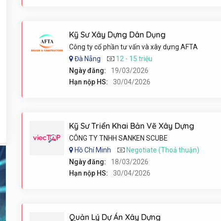
Kỹ Sư Xây Dựng Dân Dụng
Công ty cổ phần tư vấn và xây dựng AFTA
Đà Nẵng
12 - 15 triệu
Ngày đăng:
19/03/2026
Hạn nộp HS:
30/04/2026
Kỹ Sư Triển Khai Bản Vẽ Xây Dựng
CÔNG TY TNHH SANKEN SCUBE
Hồ Chí Minh
Negotiate (Thoả thuận)
Ngày đăng:
18/03/2026
Hạn nộp HS:
30/04/2026
Quản Lý Dự Án Xây Dựng