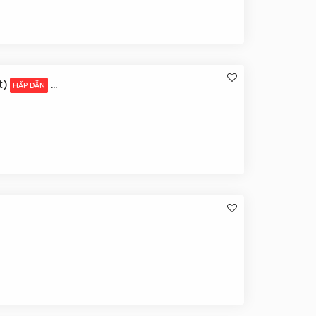
t)
HẤP DẪN
TUYỂN GẤP