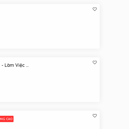
Nhân Viên Sales Online Mảng Gamebling - Làm Việc Tại Nhà
ƠNG CAO