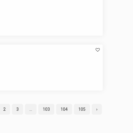
2
3
...
103
104
105
›