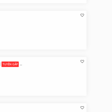
]
TUYỂN GẤP
VIỆC LÀM LƯƠNG CAO