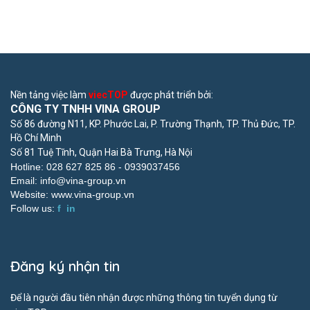
Nền tảng việc làm
viecTOP
được phát triển bởi:
CÔNG TY TNHH VINA GROUP
Số 86 đường N11, KP. Phước Lai, P. Trường Thạnh, TP. Thủ Đức, TP.
Hồ Chí Minh
Số 81 Tuệ Tĩnh, Quận Hai Bà Trưng, Hà Nội
Hotline: 028 627 825 86 -
0939037456
Email:
info@vina-group.vn
Website:
www.vina-group.vn
Follow us:
f
in
Đăng ký nhận tin
Để là người đầu tiên nhận được những thông tin tuyển dụng từ