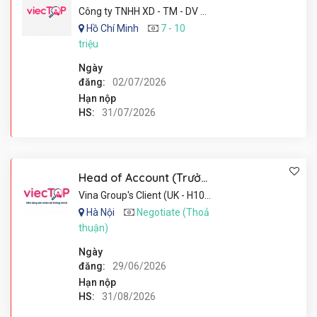
Công ty TNHH XD - TM - DV An Phú Thịnh
Hồ Chí Minh
7 - 10
triệu
Ngày
đăng:
02/07/2026
Hạn nộp
HS:
31/07/2026
Head of Account (Trưởng phòng Account)
Vina Group's Client (UK - H10002/2026)
Hà Nội
Negotiate (Thoả
thuận)
Ngày
đăng:
29/06/2026
Hạn nộp
HS:
31/08/2026