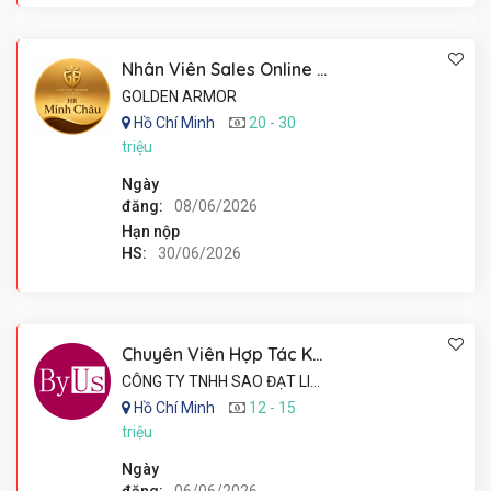
Nhân Viên Sales Online Mảng Gamebling - Làm Việc Tại Nhà
GOLDEN ARMOR
Hồ Chí Minh
20 - 30
triệu
Ngày
đăng:
08/06/2026
Hạn nộp
HS:
30/06/2026
Chuyên Viên Hợp Tác KOL/KOC
CÔNG TY TNHH SAO ĐẠT LIÊN KẾT
Hồ Chí Minh
12 - 15
triệu
Ngày