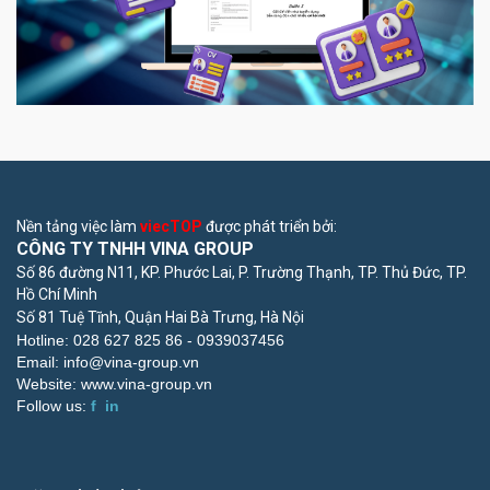
Nền tảng việc làm
viecTOP
được phát triển bởi:
CÔNG TY TNHH VINA GROUP
Số 86 đường N11, KP. Phước Lai, P. Trường Thạnh, TP. Thủ Đức, TP.
Hồ Chí Minh
Số 81 Tuệ Tĩnh, Quận Hai Bà Trưng, Hà Nội
Hotline: 028 627 825 86 -
0939037456
Email:
info@vina-group.vn
Website:
www.vina-group.vn
Follow us:
f
in