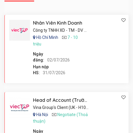
Nhân Viên Kinh Doanh
Công ty TNHH XD - TM - DV An Phú Thịnh
Hồ Chí Minh
7 - 10
triệu
Ngày
đăng:
02/07/2026
Hạn nộp
HS:
31/07/2026
Head of Account (Trưởng phòng Account)
Vina Group's Client (UK - H10002/2026)
Hà Nội
Negotiate (Thoả
thuận)
Ngày