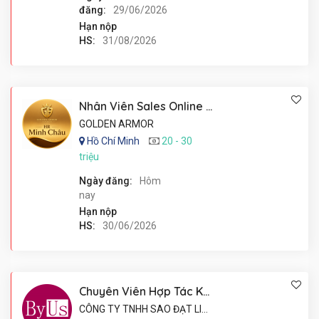
đăng:
29/06/2026
Hạn nộp
HS:
31/08/2026
Nhân Viên Sales Online Mảng Gamebling - Làm Việc Tại Nhà
GOLDEN ARMOR
Hồ Chí Minh
20 - 30
triệu
Ngày đăng:
Hôm
nay
Hạn nộp
HS:
30/06/2026
Chuyên Viên Hợp Tác KOL/KOC
CÔNG TY TNHH SAO ĐẠT LIÊN KẾT