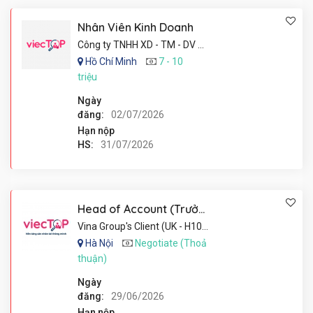
Nhân Viên Kinh Doanh
Công ty TNHH XD - TM - DV An Phú Thịnh
Hồ Chí Minh
7 - 10
triệu
Ngày
đăng:
02/07/2026
Hạn nộp
HS:
31/07/2026
Head of Account (Trưởng phòng Account)
Vina Group's Client (UK - H10002/2026)
Hà Nội
Negotiate (Thoả
thuận)
Ngày
đăng:
29/06/2026
Hạn nộp