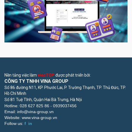
Nền tảng việc làm
viecTOP
được phát triển bởi:
CÔNG TY TNHH VINA GROUP
Số 86 đường N11, KP. Phước Lai, P. Trường Thạnh, TP. Thủ Đức, TP.
Hồ Chí Minh
Số 81 Tuệ Tĩnh, Quận Hai Bà Trưng, Hà Nội
Hotline: 028 627 825 86 -
0939037456
Email:
info@vina-group.vn
Website:
www.vina-group.vn
Follow us:
f
in