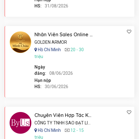
HS:
31/08/2026
Nhân Viên Sales Online Mảng Gamebling - Làm Việc Tại Nhà
GOLDEN ARMOR
Hồ Chí Minh
20 - 30
triệu
Ngày
đăng:
08/06/2026
Hạn nộp
HS:
30/06/2026
Chuyên Viên Hợp Tác KOL/KOC
CÔNG TY TNHH SAO ĐẠT LIÊN KẾT
Hồ Chí Minh
12 - 15
triệu