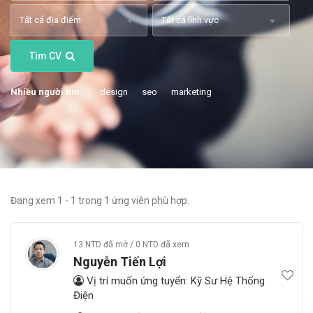
Tất cả địa điểm
Tất cả lĩnh vực
Tìm CV
Nhiều người tìm:
design
seo
marketing
Đang xem 1 - 1 trong 1 ứng viên phù hợp.
13 NTD đã mở / 0 NTD đã xem
Nguyễn Tiến Lợi
Vị trí muốn ứng tuyển: Kỹ Sư Hệ Thống
Điện