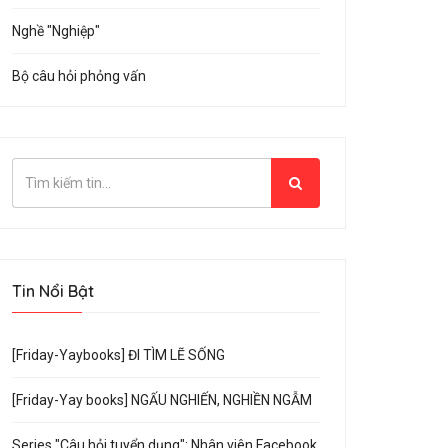
Nghề "Nghiệp"
Bộ câu hỏi phỏng vấn
Tin Nổi Bật
[Friday-Yaybooks] ĐI TÌM LẼ SỐNG
[Friday-Yay books] NGẤU NGHIẾN, NGHIỀN NGẪM
Series "Câu hỏi tuyển dụng": Nhân viên Facebook