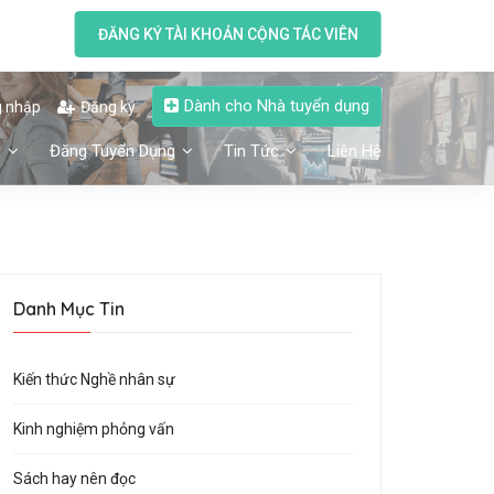
ĐĂNG KÝ TÀI KHOẢN CỘNG TÁC VIÊN
Dành cho Nhà tuyển dụng
 nhập
Đăng ký
n
Đăng Tuyển Dụng
Tin Tức
Liên Hệ
Danh Mục Tin
Kiến thức Nghề nhân sự
Kinh nghiệm phỏng vấn
Sách hay nên đọc