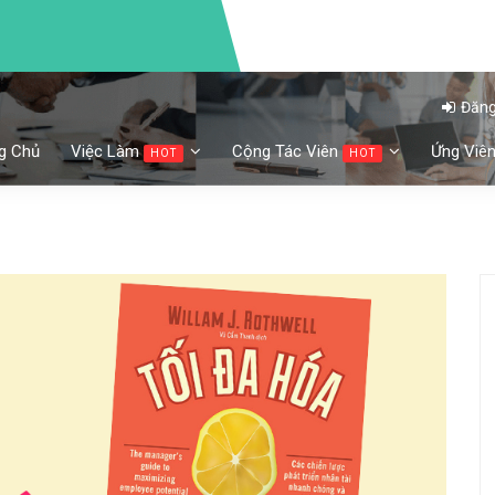
Đăng
g Chủ
Việc Làm
Cộng Tác Viên
Ứng Viê
HOT
HOT