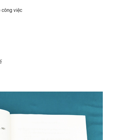
ệ công việc
ế